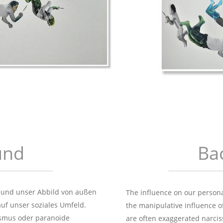
und
Ba
t und unser Abbild von außen 
The influence on our persona
uf unser soziales Umfeld. 
the manipulative influence of
ssmus oder paranoide 
are often exaggerated narcis