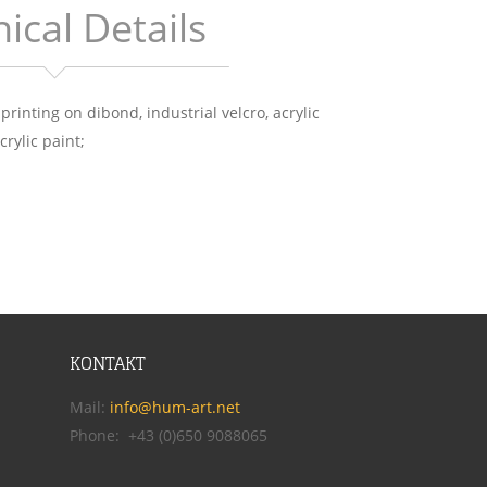
ical Details
printing on dibond, industrial velcro, acrylic 
crylic paint;
KONTAKT
Mail: 
info@hum-art.net
Phone:  +43 (0)650 9088065