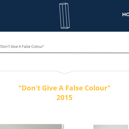
“Don't Give A False Colour"
“Don't Give A False Colour"
2015