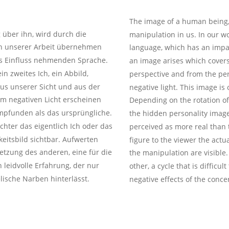
The image of a human being, 
über ihn, wird durch die 
manipulation in us. In our wo
In unserer Arbeit übernehmen 
language, which has an impac
uns Einfluss nehmenden Sprache. 
an image arises which cover
n zweites Ich, ein Abbild, 
perspective and from the per
us unserer Sicht und aus der 
negative light. This image is
m negativen Licht erscheinen 
Depending on the rotation of t
 empfunden als das ursprüngliche. 
the hidden personality image
chter das eigentlich Ich oder das 
perceived as more real than t
eitsbild sichtbar. Aufwerten 
figure to the viewer the actu
tzung des anderen, eine für die 
the manipulation are visible
leidvolle Erfahrung, der nur 
other, a cycle that is difficu
ische Narben hinterlässt. 
negative effects of the conc