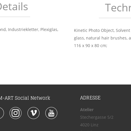
etails
Techn
d, Industriekletter, Plexiglas, 
Kinetic Photo Object, Solvent 
glass, natural hair brushes, a
116 x 90 x 80 cm; 
ADRESSE
-ART Social Network
Atelier
Stechergasse 5/2
4020 Linz