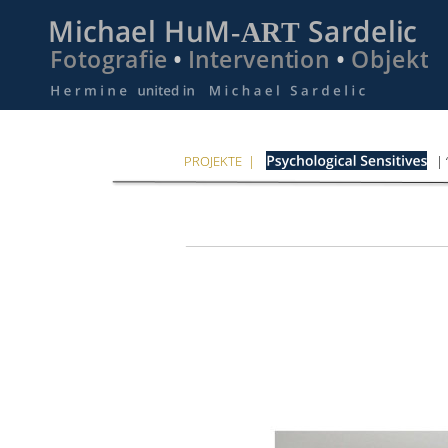
Michael HuM-ART Sardelic
Fotografie
• 
Intervention
• 
Objekt
PROJEKTE  |
| 