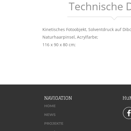
Technische D
Kinetisches Fotoobjekt, Solventdruck auf Dibon
Naturhaarpinsel, Acrylfarbe; 
116 x 90 x 80 cm; 
NAVIGATION
HuM